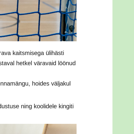
ärava kaitsmisega ülihästi
staval hetkel väravaid löönud
onnamängu, hoides väljakul
tuse ning koolidele kingiti