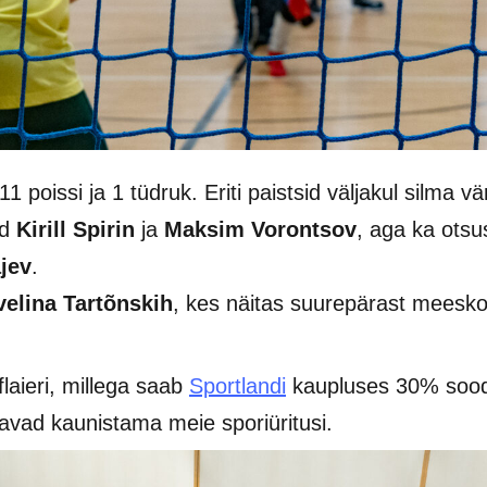
 poissi ja 1 tüdruk. Eriti paistsid väljakul silma v
id
Kirill Spirin
ja
Maksim Vorontsov
, aga ka otsu
jev
.
velina Tartõnskih
, kes näitas suurepärast meesk
 flaieri, millega saab
Sportlandi
kaupluses 30% soodus
kkavad kaunistama meie sporiüritusi.