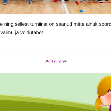
 ning sellest turniirist on saanud mitte ainult spord
aimu ja võidutahet.
04 / 12 / 2024