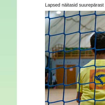
Lapsed näitasid suurepärast