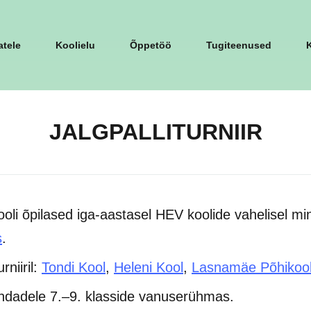
tele
Koolielu
Õppetöö
Tugiteenused
JALGPALLITURNIIR
li õpilased iga-aastasel HEV koolide vahelisel minija
s
.
rniiril:
Tondi Kool
,
Heleni Kool
,
Lasnamäe Põhikoo
indadele 7.–9. klasside vanuserühmas.