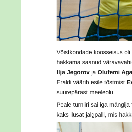
Võistkondade koosseisus oli 11
hakkama saanud väravavah
Ilja Jegorov
ja
Olufemi Aga
Eraldi väärib esile tõstmist
E
suurepärast meeleolu.
Peale turniiri sai iga mängija
kaks ilusat jalgpalli, mis ha