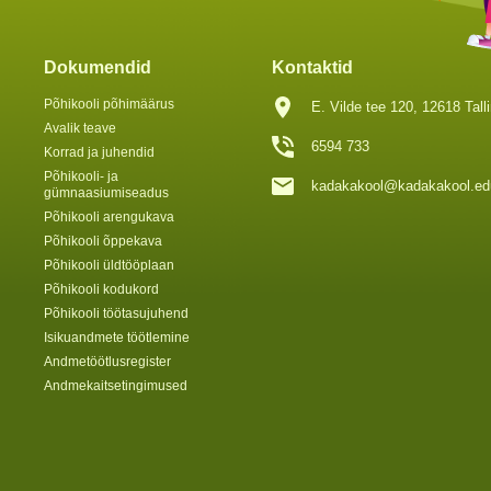
Dokumendid
Kontaktid
Põhikooli põhimäärus
E. Vilde tee 120, 12618 Tall
Avalik teave
6594 733
Korrad ja juhendid
Põhikooli- ja
kadakakool@kadakakool.ed
gümnaasiumiseadus
Põhikooli arengukava
Põhikooli õppekava
Põhikooli üldtööplaan
Põhikooli kodukord
Põhikooli töötasujuhend
Isikuandmete töötlemine
Andmetöötlusregister
Andmekaitsetingimused