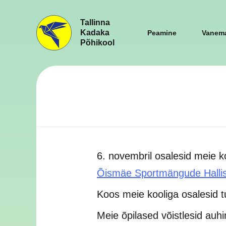
Tallinna
Kadaka
Peamine
Vanema
Põhikool
6. novembril osalesid meie koo
Õismäe Sportmängude Halli
Koos meie kooliga osalesid tu
Meie õpilased võistlesid auh