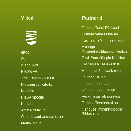
Viited
Partnerid
Tallinna Tondi Põhikool
Õismäe Vene Lütseum
Lasnamäe Mehaanikakool
Astangu
Kutserehabilitatsioonikeskus
eKool
Eesti Paraolümpia Komitee
Opiq
Lasnamäe Lastekeskus
e-Koolikott
Haabersti Sotsiaalkeskus
RIKSWEB
Tallinna Ülikool
Tervist edendav kool
Tallinna Loomaaed
Kiusamisest vabaks
Nõmme Loodusmaja
Koolielu
Veskimetsa ratsakeskus
HITSA Moodle
Tallinna Teeninduskool
Nutilabor
Hariduse Infotehnoloogia
Anima-Nutiklubi
Sihtasutus
Õiglase kaubanduse sõber
Märka ja aita!