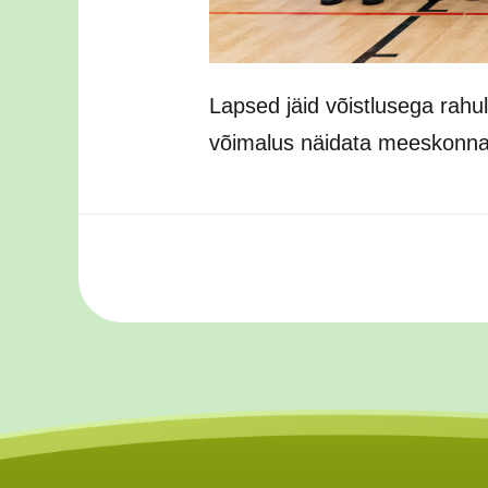
Lapsed jäid võistlusega rahule
võimalus näidata meeskonnav