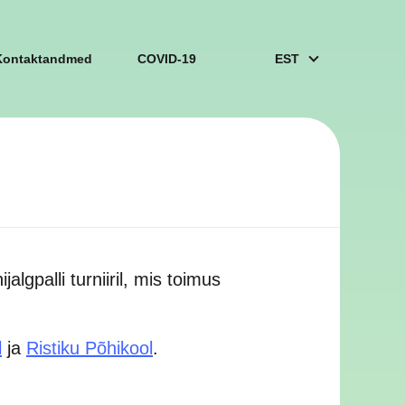
Kontaktandmed
COVID-19
EST
lgpalli turniiril, mis toimus
l
ja
Ristiku Põhikool
.