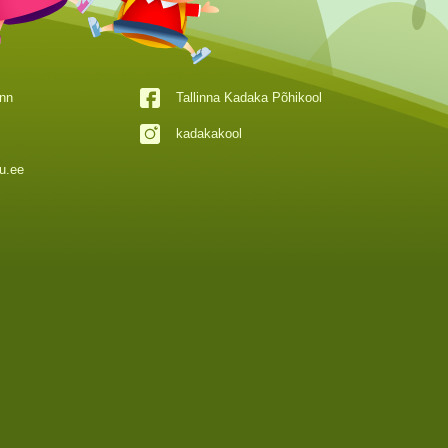
inn
Tallinna Kadaka Põhikool
kadakakool
u.ee