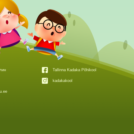
ллин
Tallinna Kadaka Põhikool
kadakakool
u.ee