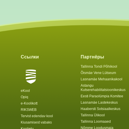
Ссылки
Партнёры
Tallinna Tondi Põhikool
Õismäe Vene Lütseum
Lasnamäe Mehaanikakool
Astangu
Kutserehabilitatsioonikeskus
eKool
Eesti Paraolümpia Komitee
Opiq
Lasnamäe Lastekeskus
e-Koolikott
Haabersti Sotsiaalkeskus
RIKSWEB
Tallinna Ülikool
Tervist edendav kool
Tallinna Loomaaed
Kiusamisest vabaks
Nõmme Loodusmaja
Koolielu