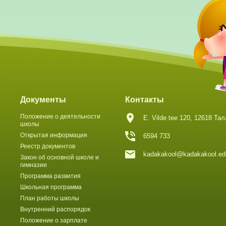
Документы
Контакты
Положение о деятельности
E. Vilde tee 120, 12618 Та
школы
Открытая информация
6594 733
Реестр документов
kadakakool@kadakakool.ed
Закон об основной школе и
гимназии
Программа развития
Школьная программа
План работы школы
Внутренний распорядок
Положение о зарплате